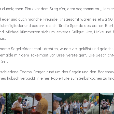
em clubeigenen Platz vor dem Steg vier, dem sogenannten „Hecken
glieder und auch manche Freunde. Insgesamt waren es etwa 60 S
Clubmitglieder und bedankte sich für die Spende des ersten Bie
 und Michael kümmerten sich um leckeres Grillgut. Ute, Ulrike un
aus.
einsame Segelleidenschaft drehten, wurde viel geklönt und gela
emälde mit dem Takelmast von Ursel versteigert. Die Geschicht
ählt.
m verschiedene Teams Fragen rund um das Segeln und den Bodens
es hübsch verpackt in einer Papiertüte zum Selbstkochen zu finde