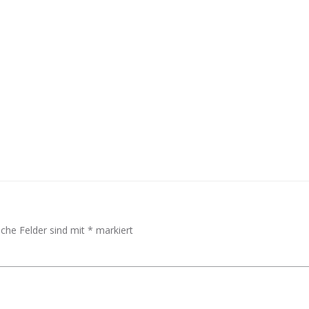
Post
navigation
iche Felder sind mit
*
markiert